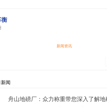
车衡
商
中心
实景视频
新闻资讯
案例展示
司新闻
舟山地磅厂：众力称重带您深入了解地