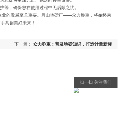
，为您提供更加先进、稳定的称重设备。
维护等，确保您在使用过程中无后顾之忧。
企业的发展至关重要。舟山地磅厂——众力称重，将始终秉
携手共创美好未来！
下一篇：
众力称重：普及地磅知识，打造计量新标
准——从绍兴到滨海，众力助您一臂之力
扫一扫 关注我们