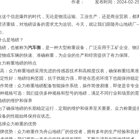
作者：
发布时间：2024-02-2
个信息爆炸的时代，无论是物流运输、工业生产，还是商业贸易，都离
经济重镇，对地磅设备的需求尤为迫切。今天，就让我们跟随舟山地磅厂
力。
什么是地磅？
，也被称为
汽车衡
，是一种大型称重设备，广泛应用于工矿企业、物
货物或车辆的快速、准确称重，为企业的生产和经营提供了有力保障。
众力称重地磅的特点
度高：众力称重地磅采用先进的传感器技术和高精度仪表，确保称重结果
稳定性好：地磅结构坚固，抗干扰能力强，即使在恶劣环境下也能保持稳
操作简便：众力称重地磅配备智能操作系统，操作简便易懂，即使是非专
多种规格可选：我们提供多种规格和型号的地磅，满足不同行业和场景的
地磅的维护和保养
确保地磅的长期稳定运行，定期的维护和保养至关重要。众力称重提供
设备的性能始终保持在状态。
选择众力称重的优势
品牌优势：众力称重作为舟山地磅厂的佼佼者，拥有多年的生产经验和良