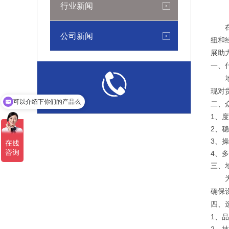
行业新闻
在这
公司新闻
纽和
展助
一、
地磅
现对
可以介绍下你们的产品么
二、
1、
2、
3、
4、
三、
为了
确保
四、
1、