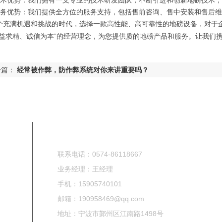
技术优势：我们拥有一支专业的技术研发团队，不断引进和创新地磅技术
服务优势：我们提供全方位的服务支持，包括售前咨询、售中安装和售后
个充满机遇和挑战的时代，选择一款高性能、高可靠性的地磅设备，对于
精益求精、诚信为本”的经营理念，为您提供质的地磅产品和服务。让我们
一篇：
经常被作弊，防作弊系统对你来讲重要吗？
联系我们
联系电话：0574-86118667
业务经理：王经理
手机：15905740101
邮箱：190958469@qq.com
地址：宁波市鄞州区江南路1498号