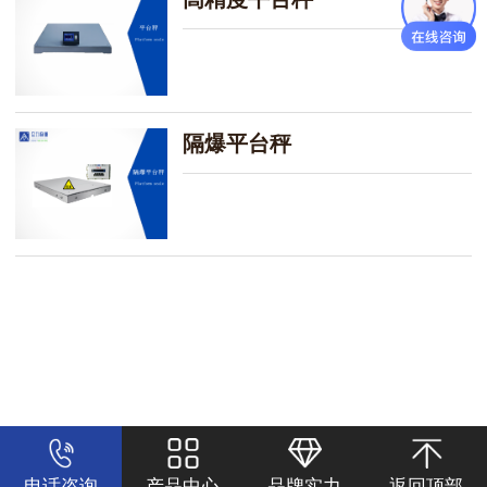
隔爆平台秤
众力（宁波）称重设备有限公司
地址：宁波市鄞州区江南路1498号
联系电话：0574-86118667
电话咨询
产品中心
品牌实力
返回顶部