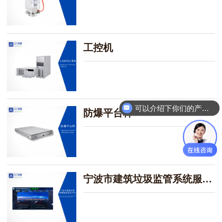
工控机
可以介绍下你们的产品么？
防爆平台秤
100吨地磅什么价格？
宁波市建筑垃圾监管系统服务商 | 众力称重 “土盾系统”—— 全程代办渣土清运证，实现 “装 - 运 - 倒” 全流程数字化监管，帮企业降本 30%、提效 50%